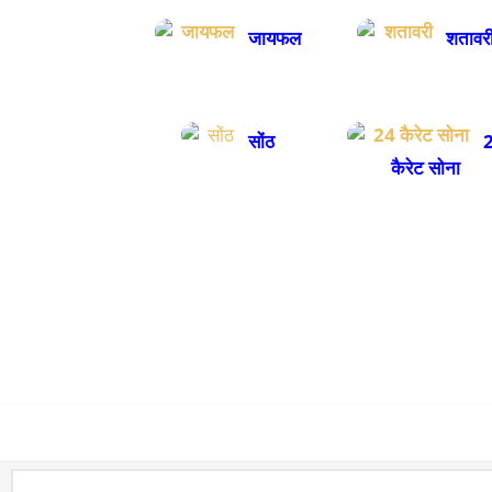
जायफल
शतावर
सोंठ
2
कैरेट सोना