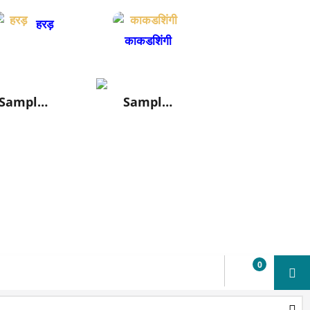
हरड़
काकडशिंगी
Sampl…
Sampl…
0
US$