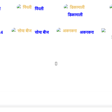
ी
पिंपली
डिकामाली
4
सोया बीज
अकरकरा
To create online store
ShopFactory eCommerce
software was used.