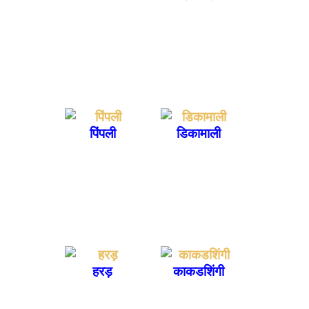
पिंपली
डिकामाली
हरड़
काकडशिंगी