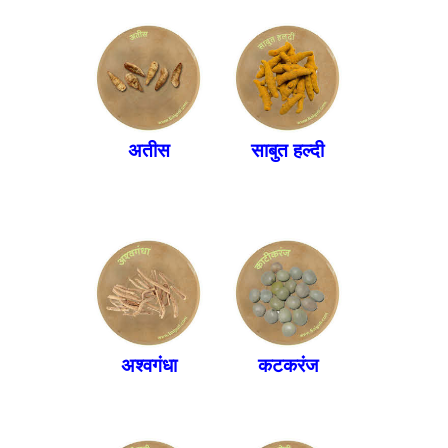
अतीस
साबुत हल्दी
अश्वगंधा
कटकरंज