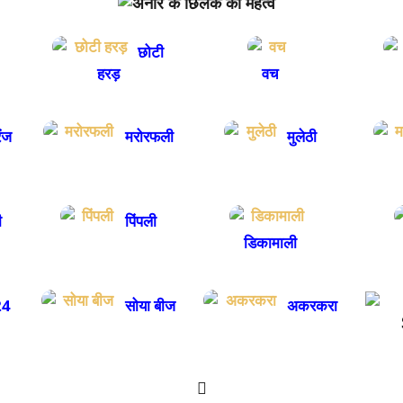
छोटी
हरड़
वच
ंज
मरोरफली
मुलेठी
ी
पिंपली
डिकामाली
4
सोया बीज
अकरकरा