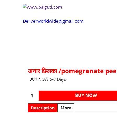
Deliverworldwide@gmail.com
अनार छिलका /pomegranate pee
BUY NOW
5-7 Days
BUY NOW
Description
More