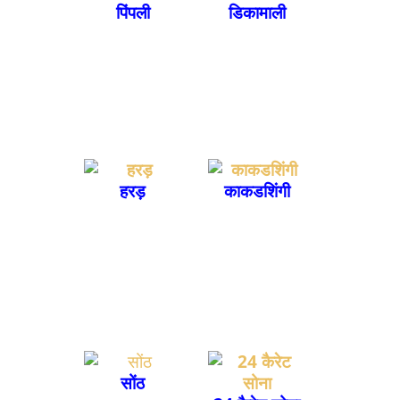
पिंपली
डिकामाली
हरड़
काकडशिंगी
सोंठ