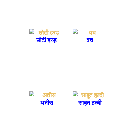
छोटी हरड़
वच
अतीस
साबुत हल्दी